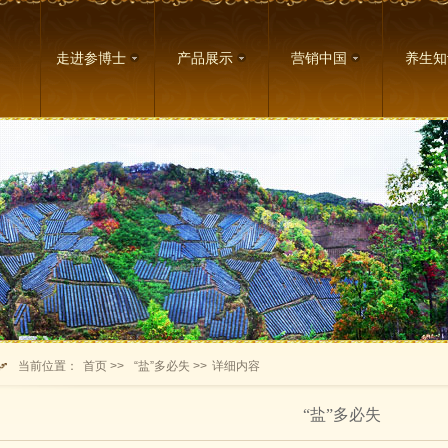
走进参博士
产品展示
营销中国
养生知
当前位置：
首页 >>
“盐”多必失 >>
详细内容
“盐”多必失