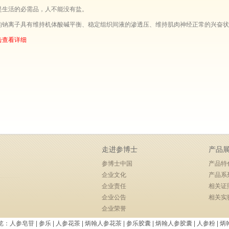
是生活的必需品，人不能没有盐。
的钠离子具有维持机体酸碱平衡、稳定组织间液的渗透压、维持肌肉神经正常的兴奋状
击查看详细
走进参博士
产品
参博士中国
产品特
企业文化
产品系
企业责任
相关证
企业公告
相关实
企业荣誉
览：
人参皂苷
|
参乐
|
人参花茶
|
炳翰人参花茶
|
参乐胶囊
|
炳翰人参胶囊
|
人参粉
|
炳