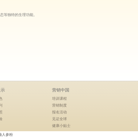
态等独特的生理功能。
展示
营销中国
色
培训课程
列
营销制度
照
报名活动
验
见证全球
健康小贴士
翰人参粉