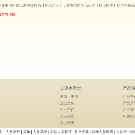
参在中国自古以来即被称为【草药之王】，被古代医学论证为【扶正固本】的养生极品
击查看详细
走进参博士
产品
参博士中国
产品特
企业文化
产品系
企业责任
相关证
企业公告
相关实
企业荣誉
览：
人参皂苷
|
参乐
|
人参花茶
|
炳翰人参花茶
|
参乐胶囊
|
炳翰人参胶囊
|
人参粉
|
炳