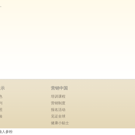
。
展示
营销中国
色
培训课程
列
营销制度
照
报名活动
验
见证全球
健康小贴士
翰人参粉