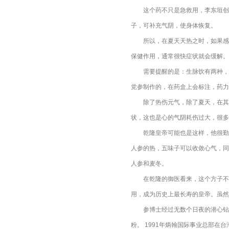
这个药不只是急救用，李东垣创立
子，可补充气阴，使身体恢复。
所以，在夏天天热之时，如果感到
保健作用，通常很快症状就会缓解。
需要提醒的是：生脉饮有两种，一
党参制作的，在药盒上会标注，药力
除了热伤元气，除了夏天，在其他
状，这也是心的气阴耗伤过大，很多
乾隆皇帝可能也是这样，他很勤奋
人参的热，五味子可以收敛心气，同
人参和麦冬。
在乾隆的御医看来，这个方子不是
用，成为历史上最长寿的皇帝。虽然
参博士经过无数个日夜的潜心钻研，
粉。 1991年炳翰国际事业总部