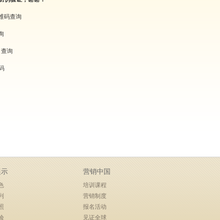
维码查询
询
 查询
码
展示
营销中国
色
培训课程
列
营销制度
照
报名活动
验
见证全球